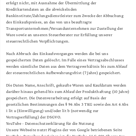
erfolgt nicht, mit Ausnahme der Übermittlung der
Kreditkartendaten an die abwickelnden
Bankinstitute/Zahlungsdienstleister zum Zwecke der Abbuchung
des Einkaufspreises, an das von uns beauftragte
Transportunternehmen/Versandunternehmen zur Zustellung der
Ware sowie an unseren Steuerberater zur Erfüllung unserer
steuerrechtlichen Verpflichtungen.
Nach Abbruch des Einkaufsvorganges werden die bei uns
gespeicherten Daten gelöscht. Im Falle eines Vertragsabschlusses
werden sämtliche Daten aus dem Vertragsverhältnis bis zum Ablauf
der steuerrechtlichen Aufbewahrungsfrist (7 Jahre) gespeichert.
Die Daten Name, Anschrift, gekaufte Waren und Kaufdatum werden
darüber hinaus gehend bis zum Ablauf der Produkthaftung (10 Jahre)
gespeichert. Die Datenverarbeitung erfolgt auf Basis der
gesetzlichen Bestimmungen des § 96 Abs 3 TKG sowie des Art 6 Abs
1 lit a (Einwilligung) und/oder lit b (notwendig zur
Vertragserfüllung) der DSGVO.
YouTube - Datenschutzerklärung für die Nutzung
Unsere Webseite nutzt Plugins der von Google betriebenen Seite
YouTube. Betreiber der Seiten ist die YouTube, LLC, 901 Cherry Ave.,